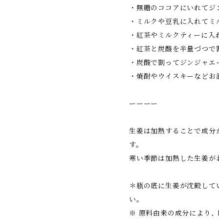
・無糖のココアにいれてジ
・ミルクや豆乳に入れてミ
・紅茶やミルクティーに入
・紅茶と炭酸を半量づつで
・炭酸で割ってジンジャエ
・焼酎やウイスキーなどお
ーーーー
生姜は加熱することで成分
す。
寒い季節は加熱した生姜が
＊瓶の底に生姜が沈殿して
い。
※ 原料由来の成分により