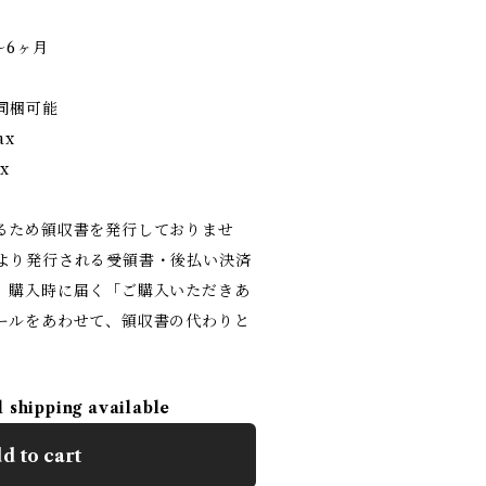
〜6ヶ月
で同梱可能
ax
x
るため領収書を発行しておりませ
より発行される受領書・後払い決済
、購入時に届く「ご購入いただきあ
ールをあわせて、領収書の代わりと
l shipping available
d to cart