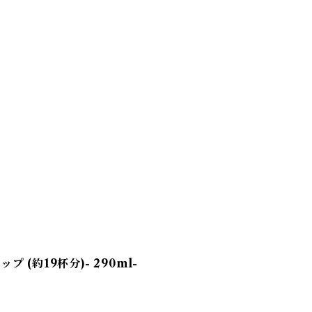
 (約19杯分)- 290ml-