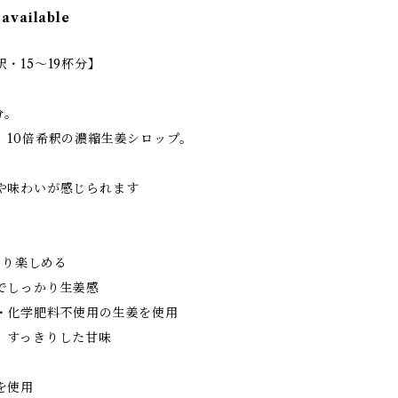
 available
・15〜19杯分】
分。
、10倍希釈の濃縮生姜シロップ。
。
や味わいが感じられます
っぷり楽しめる
でしっかり生姜感
薬・化学肥料不使用の生姜を使用
、すっきりした甘味
を使用