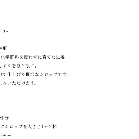
作り-
井町
や化学肥料を使わずに育てた生姜
しずくをひと瓶に。
けで仕上げた贅沢なシロップです。
しみいただけます。
5杯分
c）にシロップを大さじ1〜２杯
ジャー