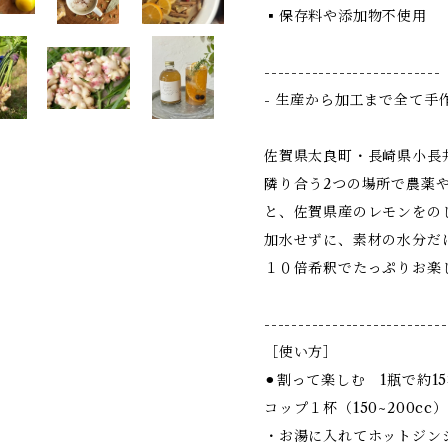
▪︎保存料や添加物不使用
--------------------------
- 生産から加工まで全て手
佐賀県太良町・長崎県小長
隣り合う2つの場所で農薬
と、佐賀県産のレモンをの
加水せずに、素材の水分だ
１０倍希釈でたっぷりお楽
---------------------------
［使い方］
⚫︎割って楽しむ 1瓶で約1
コップ１杯（150~200c
・お湯に入れてホットジン