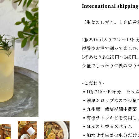
International shipping
【生姜のしずく。１０倍希釈
1瓶290ml入りで15〜19杯
炭酸やお湯で割って楽しむ
1杯あたり約120円〜140円
少量でしっかり生姜の香り
-こだわり-
▪︎1瓶で15〜19杯分 た
▪︎濃厚シロップなので少量
▪︎九州産 栽培期間中農
▪︎有機サトウキビを使用し
▪︎ほんのり香るスパイス
▪︎加水せず生姜の水分だけ