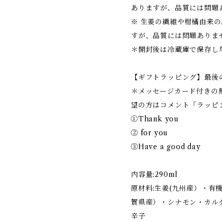
ありますが、品質には問題
※ 生姜の繊維や柑橘由来
すが、品質には問題ありま
＊開封後は冷蔵庫で保存し
【ギフトラッピング】最後
＊メッセージカード付きの
望の方はコメント「ラッピ
①Thank you
② for you
③Have a good day
内容量:290ml
原材料:生姜(九州産）・有
賀県産）・シナモン・カル
辛子