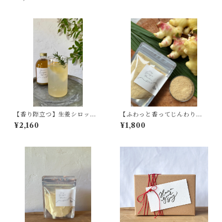
【香り際立つ】生姜シロップ
【ふわっと香ってじんわり温
(約19杯分)- 290ml-
まる】ジンジャーパウダー(10
¥2,160
¥1,800
0g)