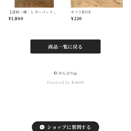
【送料一律：レターパック
ギフトBOX
便】ジンジャーパウダー(100
¥1,800
¥220
g)
商品一覧に戻る
© のんびり山
Powered by
ショップに質問する