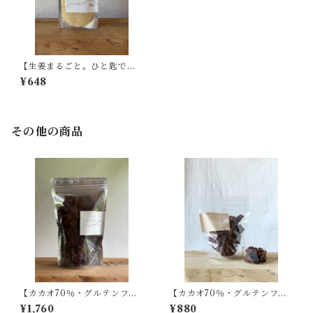
【生姜まるごと。ひと匙で味
わう】ジンジャーパウダー(30
¥648
g)
その他の商品
【カカオ70％・グルテンフリ
【カカオ70％・グルテンフリ
ー】チョコグラノーラ(200g)
ー】チョコグラノーラ(90g)
¥1,760
¥880