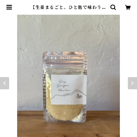
【生姜まるごと。ひと匙で味わう】
ジンジャーパウダー(30g) | のんび
り山